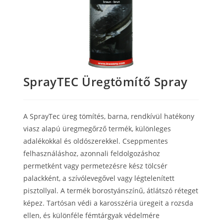
SprayTEC Üregtömítő Spray
A SprayTec üreg tömítés, barna, rendkívül hatékony
viasz alapú üregmegőrző termék, különleges
adalékokkal és oldószerekkel. Cseppmentes
felhasználáshoz, azonnali feldolgozáshoz
permetként vagy permetezésre kész tölcsér
palackként, a szívólevegővel vagy légtelenített
pisztollyal. A termék borostyánszínű, átlátszó réteget
képez. Tartósan védi a karosszéria üregeit a rozsda
ellen, és különféle fémtárgyak védelmére