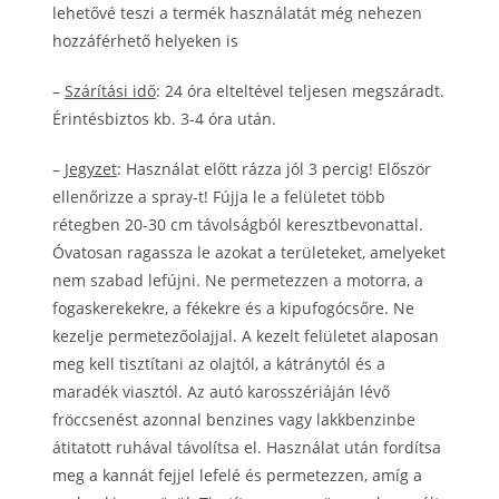
lehetővé teszi a termék használatát még nehezen
hozzáférhető helyeken is
–
Szárítási idő
: 24 óra elteltével teljesen megszáradt.
Érintésbiztos kb. 3-4 óra után.
–
Jegyzet
: Használat előtt rázza jól 3 percig! Először
ellenőrizze a spray-t! Fújja le a felületet több
rétegben 20-30 cm távolságból keresztbevonattal.
Óvatosan ragassza le azokat a területeket, amelyeket
nem szabad lefújni. Ne permetezzen a motorra, a
fogaskerekekre, a fékekre és a kipufogócsőre. Ne
kezelje permetezőolajjal. A kezelt felületet alaposan
meg kell tisztítani az olajtól, a kátránytól és a
maradék viasztól. Az autó karosszériáján lévő
fröccsenést azonnal benzines vagy lakkbenzinbe
átitatott ruhával távolítsa el. Használat után fordítsa
meg a kannát fejjel lefelé és permetezzen, amíg a