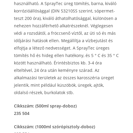
használható. A SprayTec üreg tömítés, barna, kiváló
korrózióállósággal (DIN 53210SS szerint, sópermet-
teszt 200 óra), kiváló áthatolhatósággal, különösen a
nehezen hozzáférhető alkatrészeknél. Véglegesen
védi a rozsdától, a fröccsenő víztől, az úti só és más
időjárási hatások ellen. Megállítja a vízbejutást és
elfojtja a létező nedvességet. A SprayTec üreges
tömítés hő és hideg ellen hatékony, és 5 ° C és 35 ° C
között használható. Érintésbiztos kb. 3-4 óra
elteltével, 24 óra után keményre szárad. Az
alkalmazási területek az összes karosszéria üreget
jelentik, mint például küszöbök, üregek, ajtók,
oldalsó részek, burkolatok stb.
Cikkszám: (500ml spray-doboz)
235 504
Cikkszám: (1000ml szórópisztoly-doboz)