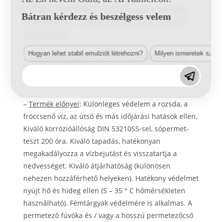
küszöbök, tartók, ajtók, oldalsó részek, burkolatok,
Bátran kérdezz és beszélgess velem
burkolatok stb. A termék borostyánszínű, átlátszó
réteget képez.
Hogyan lehet stabil emulziót létrehozni?
Milyen ismeretek szük
–
Alkalmazási mezők
: Autók, teherautók, járművek,
lakókocsik, tartályok, csónakok stb., Különösen javítás
céljából
–
Termék előnyei
: Különleges védelem a rozsda, a
fröccsenő víz, az útsó és más időjárási hatások ellen.
Kiváló korrózióállóság DIN 53210SS-sel, sópermet-
teszt 200 óra. Kiváló tapadás, hatékonyan
megakadályozza a vízbejutást és visszatartja a
nedvességet. Kiváló átjárhatóság (különösen
nehezen hozzáférhető helyeken). Hatékony védelmet
nyújt hő és hideg ellen (5 – 35 ° C hőmérsékleten
használható). Fémtárgyak védelmére is alkalmas. A
permetező fúvóka és / vagy a hosszú permetezőcső