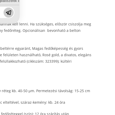
eálószerek és diszpergálószerek terén?
alannak kell lenni. Ha szükséges, először csiszolja meg
ony fedőréteg. Opcionálisan bevonható a belton
s beltérre egyaránt, Magas fedőképesség és gyors
e felületen használható, Rosé gold, a divatos, elegáns
felüllakkozható (cikkszám: 323399); kültéri
y réteg kb. 40-50 μm. Permetezési távolság: 15-25 cm
rc elteltével, száraz-kemény: kb. 24 óra
 fedőréteggel (szín): 12 óra szárítás után