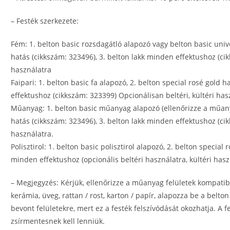
– Festék szerkezete:
Fém: 1. belton basic rozsdagátló alapozó vagy belton basic univer
hatás (cikkszám: 323496), 3. belton lakk minden effektushoz (cik
használatra
Faipari: 1. belton basic fa alapozó, 2. belton special rosé gold 
effektushoz (cikkszám: 323399) Opcionálisan beltéri, kültéri has
Műanyag: 1. belton basic műanyag alapozó (ellenőrizze a műanya
hatás (cikkszám: 323496), 3. belton lakk minden effektushoz (cik
használatra.
Polisztirol: 1. belton basic polisztirol alapozó, 2. belton special
minden effektushoz (opcionális beltéri használatra, kültéri hasz
– Megjegyzés: Kérjük, ellenőrizze a műanyag felületek kompatibil
kerámia, üveg, rattan / rost, karton / papír, alapozza be a bel
bevont felületekre, mert ez a festék felszívódását okozhatja. A f
zsírmentesnek kell lenniük.