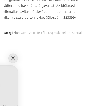
kültéren is használható.
Javaslat: Az időjárási
ellenállás javítása érdekében minden hatásra
alkalmazza a belton lakkot (Cikkszám: 323399).
Kategóriák:
Aeroszolos festékek, sprayk
,
Belton
,
Special