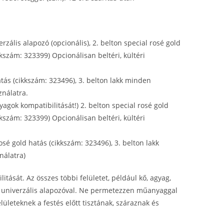
zális alapozó (opcionális), 2. belton special rosé gold
kszám: 323399) Opcionálisan beltéri, kültéri
hatás (cikkszám: 323496), 3. belton lakk minden
ználatra.
gok kompatibilitását!) 2. belton special rosé gold
kszám: 323399) Opcionálisan beltéri, kültéri
 rosé gold hatás (cikkszám: 323496), 3. belton lakk
nálatra)
itását. Az összes többi felületet, például kő, agyag,
ton univerzális alapozóval. Ne permetezzen műanyaggal
elületeknek a festés előtt tisztának, száraznak és