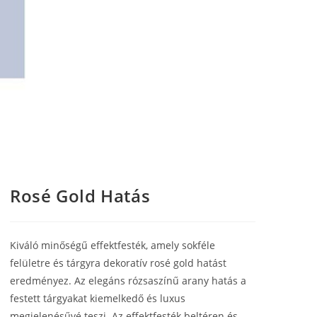
Rosé Gold Hatás
Kiváló minőségű effektfesték, amely sokféle
felületre és tárgyra dekoratív rosé gold hatást
eredményez.
Az elegáns rózsaszínű arany hatás a
festett tárgyakat kiemelkedő és luxus
megjelenésűvé teszi.
Az effektfesték beltéren és