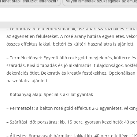
lehet stabil emulziót létrehozni?
Milyen ismeretek szükségesek az emulg
Tulajdonságok
– Felhordás: A felületnek simának, tisztának, száraznak és zsírt
az egyenetlen felületeket. A rozé arany hatása egyenletes, vék
összes effektus lakkal; beltéri és kültéri használatra is ajánlott.
– Termék előnyei: Egyedülálló rozé gold megjelenés, kültérre é
száradás, Kiváló tapadás és jó alkalmazási tulajdonságok, Sokfél
dekorációs ötlet, Dekoratív és kreatív festékekhez, Opcionálisan 
használatra ajánlott
– Kötőanyag alap: Speciális akrilát gyanták
– Permetezés: a belton rosé gold effektus 2-3 egyenletes, vékon
– Szárítási idő: porszáraz: kb. 15 perc, gyorsan kezelhető: 40 pe
– Átfestés: önmagával: bármikor, lakkal kb. 40 perc elteltével, 1K