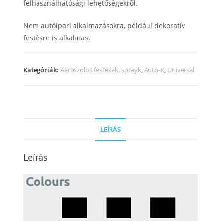
felhasználhatósági lehetőségekről.
Nem autóipari alkalmazásokra, például dekoratív
festésre is alkalmas.
Kategóriák:
Aeroszolos festékek, sprayk
,
Auto-K
,
Universal
LEÍRÁS
Leírás