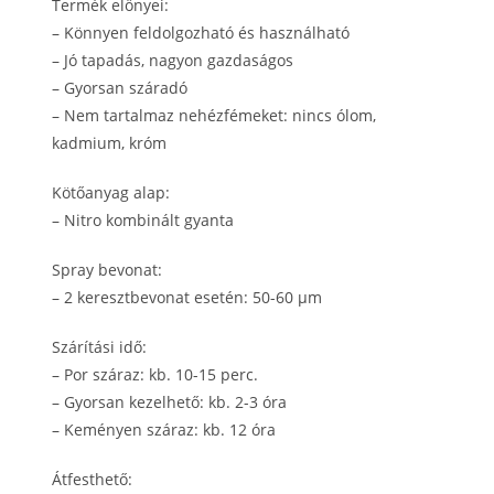
Termék előnyei:
–
Könnyen feldolgozható és használható
–
Jó tapadás, nagyon gazdaságos
–
Gyorsan száradó
–
Nem tartalmaz nehézfémeket: nincs ólom,
kadmium, króm
Kötőanyag alap:
–
Nitro kombinált gyanta
Spray bevonat:
–
2 keresztbevonat esetén: 50-60 μm
Szárítási idő:
–
Por száraz: kb.
10-15 perc.
–
Gyorsan kezelhető: kb.
2-3 óra
–
Keményen száraz: kb.
12 óra
Átfesthető: