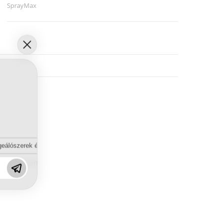
SprayMax
eálószerek és diszpergálószerek terén?
öszönhetően