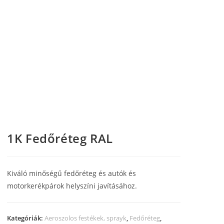
1K Fedőréteg RAL
Kiváló minőségű fedőréteg és autók és
motorkerékpárok helyszíni javításához.
Kategóriák:
Aeroszolos festékek, sprayk
,
Fedőréteg
,