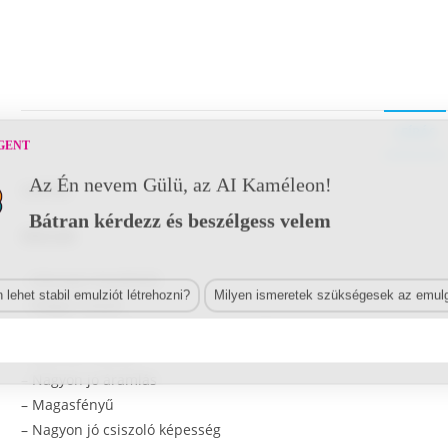
LEÍRÁS
GENT
Az Én nevem Gülü, az AI Kaméleon!
Leírás
Bátran kérdezz és beszélgess velem
Előnyök
–
Könnyen kezelhető
lehet stabil emulziót létrehozni?
Milyen ismeretek szükségesek az emulg
–
Magas hozam
–
Kiváló lefedettség a magas, nem illékony anyagtartalomnak k
–
Gyorsan szárad
–
Nagyon jó áramlás
–
Magasfényű
–
Nagyon jó csiszoló képesség