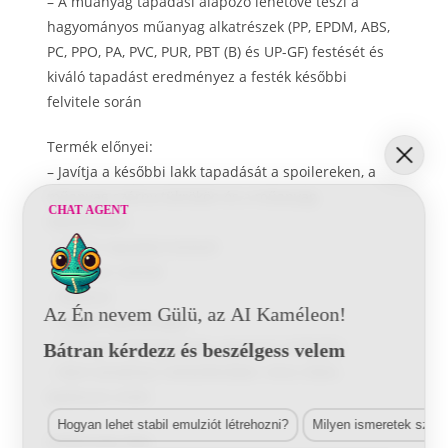
– A műanyag tapadási alapozó lehetővé teszi a
hagyományos műanyag alkatrészek (PP, EPDM, ABS,
PC, PPO, PA, PVC, PUR, PBT (B) és UP-GF) festését és
kiváló tapadást eredményez a festék későbbi
felvitele során
Termék előnyei:
– Javítja a későbbi lakk tapadását a spoilereken, a
műanyag szárny tükrökön és a műanyag
CHAT AGENT
lökhárítókon
– Ideális tapadást biztosít
– Gyorsan szárad
– Átlátszó
Az Én nevem Gülü, az AI Kaméleon!
– Nagyon gazdaságos
– Könnyen feldolgozható, egyszerű működés
Bátran kérdezz és beszélgess velem
– Nem tartalmaz nehézfémeket: nincs ólom,
kadmium, króm
Hogyan lehet stabil emulziót létrehozni?
Milyen ismeretek szük
Kötőanyag alap: