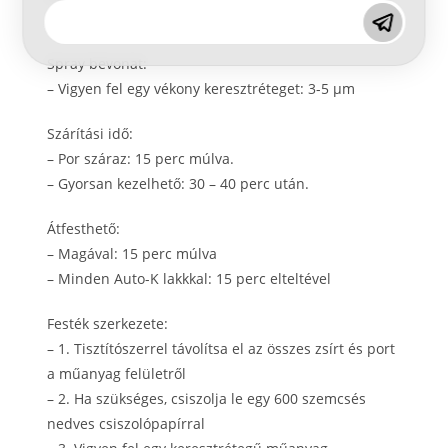
– Speciális polimerek
Spray bevonat:
– Vigyen fel egy vékony keresztréteget: 3-5 μm
Szárítási idő:
– Por száraz: 15 perc múlva.
– Gyorsan kezelhető: 30 – 40 perc után.
Átfesthető:
– Magával: 15 perc múlva
– Minden Auto-K lakkkal: 15 perc elteltével
Festék szerkezete:
– 1. Tisztítószerrel távolítsa el az összes zsírt és port
a műanyag felületről
– 2. Ha szükséges, csiszolja le egy 600 szemcsés
nedves csiszolópapírral