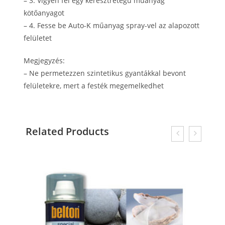
– 3. Vigyen fel egy keresztrétegű műanyag
kötőanyagot
– 4. Fesse be Auto-K műanyag spray-vel az alapozott
felületet
Megjegyzés:
– Ne permetezzen szintetikus gyantákkal bevont
felületekre, mert a festék megemelkedhet
Related Products