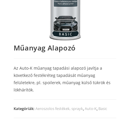
Műanyag Alapozó
Az Auto-K műanyag tapadási alapozó javítja a
következő festékréteg tapadását műanyag
felületekre, pl.
spoilerek, műanyag külső tükrök és
lökhárítók.
Kategóriák:
Aeroszolos festékek, sprayk
,
Auto-K
,
Basic