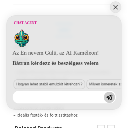
CHAT AGENT
LEÍRÁS
Leírás
Az Én nevem Gülü, az AI Kaméleon!
Előnyök
Bátran kérdezz és beszélgess velem
–
Zökkenőmentes élátmenetek a keverési területen
–
Kiváló megoldási képesség
Hogyan lehet stabil emulziót létrehozni?
Milyen ismeretek szük
–
Nincs színbeli eltérés
–
Matt felületre szárad, csiszolni kell
–
Kifejezetten polírozáshoz
–
Csiszolható szélek nélkül
–
Ideális festék- és folttisztításhoz