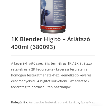
1K Blender Higító – Átlátszó
400ml (680093)
A keverékhígító speciális termék az 1K / 2K átlátszó
rétegek és a 2K fedőrétegek keverési területén a
homogén festékátmenetekhez, kiemelkedő keverési
eredményekkel.
A hígítót közvetlenül az átlátszó /
fedőréteg felhordása után használják.
Kategóriák:
Aeroszolos festékek, sprayk
,
Lakkok
,
SprayMax