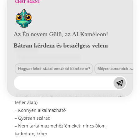
CHAT AGENT
Az Én nevem Gülü, az AI Kaméleon!
Tulajdonságok
Bátran kérdezz és beszélgess velem
Alkalmazás:
– Figyelmeztető és jelzőhatások
– Biztonsági jelölések
Hogyan lehet stabil emulziót létrehozni?
Milyen ismeretek szük
Termék előnyei:
– Óriási megvilágítás még a legkisebb UV-fényben is,
amelyet a napfény tartalmaz (ennek előfeltétele egy
fehér alap)
– Könnyen alkalmazható
– Gyorsan szárad
– Nem tartalmaz nehézfémeket: nincs ólom,
kadmium, króm