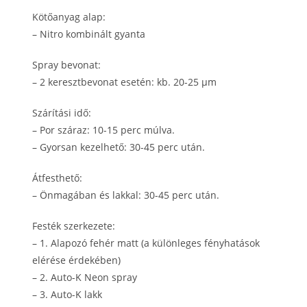
Kötőanyag alap:
– Nitro kombinált gyanta
Spray bevonat:
– 2 keresztbevonat esetén: kb. 20-25 μm
Szárítási idő:
– Por száraz: 10-15 perc múlva.
– Gyorsan kezelhető: 30-45 perc után.
Átfesthető:
– Önmagában és lakkal: 30-45 perc után.
Festék szerkezete:
– 1. Alapozó fehér matt (a különleges fényhatások
elérése érdekében)
– 2. Auto-K Neon spray
– 3. Auto-K lakk