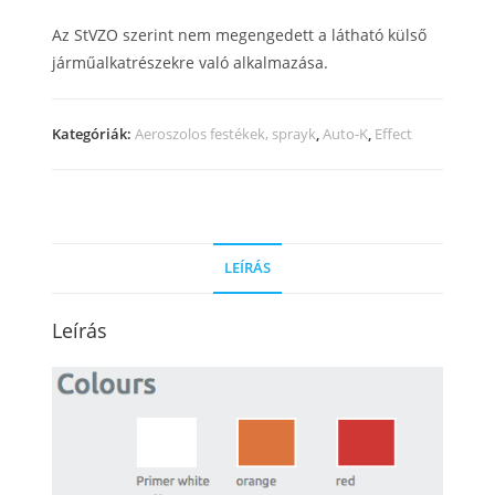
Az StVZO szerint nem megengedett a látható külső
járműalkatrészekre való alkalmazása.
Kategóriák:
Aeroszolos festékek, sprayk
,
Auto-K
,
Effect
LEÍRÁS
Leírás