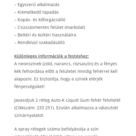
– Egyszerű alkalmazás
– Kiemelkedő tapadás
– Kopás- és kőforgácsálló
– Csúszásmentes felület (markolat)
– Beltéri és kültéri használatra
– Rendkívül szakadásálló
Különleges információk a festéshez:
A neonszínek (zöld, narancs, rózsaszín) és a fényes
kék felhordása elõtt a felületet mindig fehérrel kell
alapozni. Ez biztosítja, hogy a színek elérjék
fényességüket!
Javasoljuk 2 réteg Auto-K Liquid Gum fehér felvitelét
(Cikkszám: 233 251). Ezután alkalmazza a választott
színárnyalatot.
A spray rétegek száma befolyásolja a szín