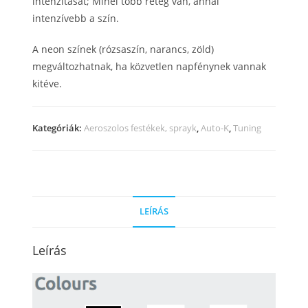
intenzitását; Minél több réteg van, annál
intenzívebb a szín.
A neon színek (rózsaszín, narancs, zöld)
megváltozhatnak, ha közvetlen napfénynek vannak
kitéve.
Kategóriák:
Aeroszolos festékek, sprayk
,
Auto-K
,
Tuning
LEÍRÁS
Leírás