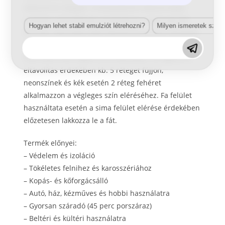
dekorációs tárgyak. A felületeknek oldószerekkel
szemben ellenállónak, tisztának és száraznak kell
Hogyan lehet stabil emulziót létrehozni?
Milyen ismeretek szük
lenniük. Használat előtt ellenőrizze az alsó felülettel
való kompatibilitást. Rázza erősen a flakont 2 percig,
használat előtt végezzen próbafújást. Az egyszerű
eltávolítás érdekében kb. 5 réteget fújjon,
neonszínek és kék esetén 2 réteg fehéret
alkalmazzon a végleges szín eléréséhez. Fa felület
használtata esetén a sima felület elérése érdekében
előzetesen lakkozza le a fát.
Termék előnyei:
– Védelem és izoláció
– Tökéletes felnihez és karosszériához
– Kopás- és kőforgácsálló
– Autó, ház, kézműves és hobbi használatra
– Gyorsan száradó (45 perc porszáraz)
– Beltéri és kültéri használatra