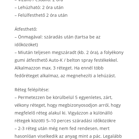
– Lehúzható: 2 óra után
– Felülfesthető 2 óra után
Átfesthető:
– Önmagával: száradás után (tartsa be az
időközöket)
– Miután teljesen megszáradt (kb. 2 óra), a folyékony
gumi átfesthető Auto-K / belton spray festékekkel.
Alkalmazzon max. 3 réteget. Ha ennél több
fedőréteget alkalmaz, az megnehezíti a lehúzást.
Réteg felépítése:
– Permetezzen be körülbelül 5 egyenletes, zárt,
vékony réteget, hogy megbizonyosodjon arról, hogy
megfelelő réteg alakul ki. Vigyázzon a különálló
rétegek közötti 5–10 perces száradási időközökre
– 2-3 réteg után még nem fed rendesen, mert
hasonlóan viselkedik az anyag mint a pác. Legalább