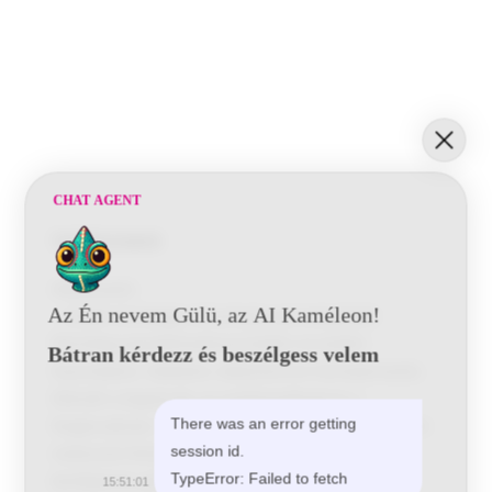
CHAT AGENT
Tulajdonságok
Alkalmazás:
Az Én nevem Gülü, az AI Kaméleon!
– Kiváló minőségű, lehúzható, permetezhető
filmréteg tapadáshatással beltéri és kültéri
Bátran kérdezz és beszélgess velem
használatra. Védelem, dekoráció és formatervezés.
Ellenáll a kopásnak, az autómosóknak és a
There was an error getting
forgácsoknak. Alkalmas fém és műanyag sima, nem
session id.
nedvszívó felületére, pl. felnik, tartozékok,
TypeError: Failed to fetch
kerékpárok, gördeszkák, laptopok, szerszámok és
15:51:01