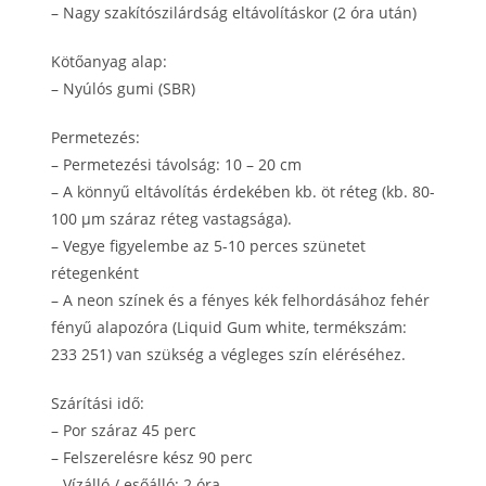
– Nagy szakítószilárdság eltávolításkor (2 óra után)
Kötőanyag alap:
– Nyúlós gumi (SBR)
Permetezés:
– Permetezési távolság: 10 – 20 cm
– A könnyű eltávolítás érdekében kb. öt réteg (kb. 80-
100 μm száraz réteg vastagsága).
– Vegye figyelembe az 5-10 perces szünetet
rétegenként
– A neon színek és a fényes kék felhordásához fehér
fényű alapozóra (Liquid Gum white, termékszám:
233 251) van szükség a végleges szín eléréséhez.
Szárítási idő:
– Por száraz 45 perc
– Felszerelésre kész 90 perc
– Vízálló / esőálló: 2 óra