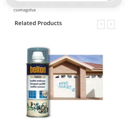
746202 Aeroszol kézi fogantyú, átlátszó tasakba
csomagolva
Related Products