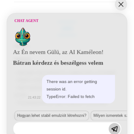
CHAT AGENT
LEÍRÁS
Leírás
Az Én nevem Gülü, az AI Kaméleon!
Előnyök
Bátran kérdezz és beszélgess velem
–
Könnyen használható és megkönnyíti a munkáját
–
Növeli a festés pontosságát
There was an error getting
–
Nem befolyásolja vagy zavarja a permetezési
session id.
mintát
TypeError: Failed to fetch
21:43:22
–
Összehasonlítható egy festékszóró pisztollyal
Hogyan lehet stabil emulziót létrehozni?
Milyen ismeretek szük
Cikkszám
746200 aeroszolos markolat