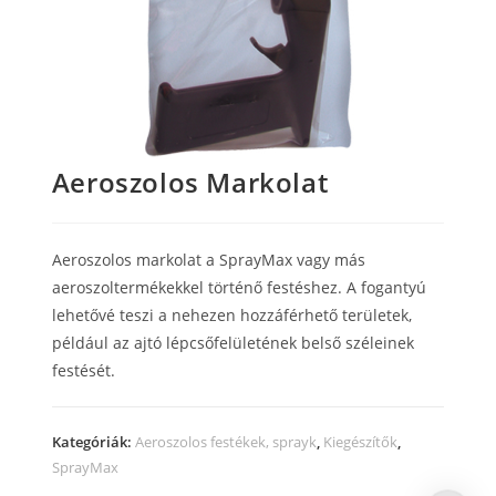
Aeroszolos Markolat
Aeroszolos markolat a SprayMax vagy más
aeroszoltermékekkel történő festéshez.
A fogantyú
lehetővé teszi a nehezen hozzáférhető területek,
például az ajtó lépcsőfelületének belső széleinek
festését.
Kategóriák:
Aeroszolos festékek, sprayk
,
Kiegészítők
,
SprayMax