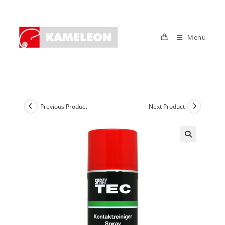
Skip
to
content
Menu
Previous Product
Next Product