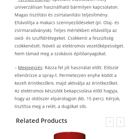
univerzálisan használható bármilyen kapcsolaton.
Magas tisztítási és zsírtalanítási teljesítmény.
Eltávolítja a makacs szennyeződéseket (pl. Olaj- és
zsírmaradványok). Teljes mértékben eltávolítja az
oxid- és szulfidrétegeket. Csökkenti a feszültség
csökkenését. Növeli az elektromos vezetőképességet.
Nem támad meg a szokásos építőanyagokat.
–
Megjegyzés
: Rázza fel jól használat előtt. Először
ellenőrizze a spray-t. Permetezzen enyhe ködöt a
kezelt érintkezőkre, majd aktiválja az érintkezőket.
Az elektromos készülék bekapcsolása előtt hagyja,
hogy az oldószer elpárologjon (kb. 15 perc). Kérjük,
tisztítsa meg a relét, a dugókat stb.
Related Products