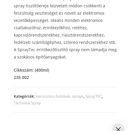
spray tisztítóereje közvetett módon csökkenti a
feszültség veszteséget és növeli az elektromos
vezetőképességet. Ideális minden elektromos
csatlakozóhoz, érintkezőkhöz, reléhez,
kapcsolórendszerekhez, riasztórendszerekhez,
fedélzeti számítógéphez, sztereó rendszerekhez stb.
A SprayTec érintkezőtisztító spray nem támadja meg
a szokásos építőanyagokat.
Cikkszám: (400ml)
235 002
Kategóriák:
Aeroszolos festékek, sprayk
,
SprayTEC
,
Technikai Spray