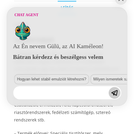
LEÍRÁS
CHAT AGENT
Leírás
Tulajdonságok
Az Én nevem Gülü, az AI Kaméleon!
–
Alkalmazás
: Speciális tisztítószer az összes
Bátran kérdezz és beszélgess velem
elektromos dugaszcsatlakozás és mindenféle
szennyezett vagy korrodált érintkező tisztításához és
zsírtalanításához.
Hogyan lehet stabil emulziót létrehozni?
Milyen ismeretek szük
–
Alkalmazási területek/felületek
: Univerzális az
elektrotechnika és az elektronika területén.
Csatlakozók, érintkezők, relé, kapcsolórendszerek,
riasztórendszerek, fedélzeti számítógép, sztereó
rendszerek stb.
–
Termék előnyei
: Speciális tisztítószer, mely