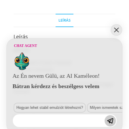
LEÍRÁS
Leírás
CHAT AGENT
Előnyök
– Különböző struktúr felületek
–
Könnyen kezelhető
Az Én nevem Gülü, az AI Kaméleon!
–
Nagyon gyorsan szárad
–
Minden hagyományos 1K alap- és 2K fedőréteggel
Bátran kérdezz és beszélgess velem
festhető
Hogyan lehet stabil emulziót létrehozni?
Milyen ismeretek szük
Cikkszám