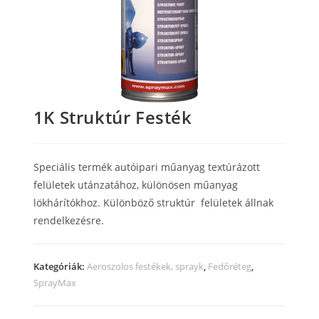
1K Struktúr Festék
Speciális termék autóipari műanyag textúrázott
felületek utánzatához, különösen műanyag
lökhárítókhoz.
Különböző struktúr felületek állnak
rendelkezésre.
Kategóriák:
Aeroszolos festékek, sprayk
,
Fedőréteg
,
SprayMax