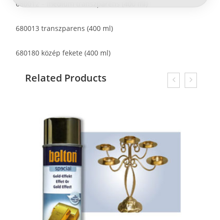
680012
– médium transzparens
(400 ml)
680013
transzparens (400 ml)
680180
közép fekete (400 ml)
Related Products