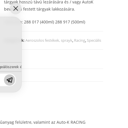
tárgyak hosszú távú lezárására és / vagy AutoK
bevonatú festett tárgyak lakkozására.
Cikkszám: 288 017 (400ml) 288 917 (500ml)
Kategóriák:
Aeroszolos festékek, sprayk
,
Racing
,
Speciális
eálószerek és diszpergálószerek terén?
 műanyag felületre, valamint az Auto-K RACING