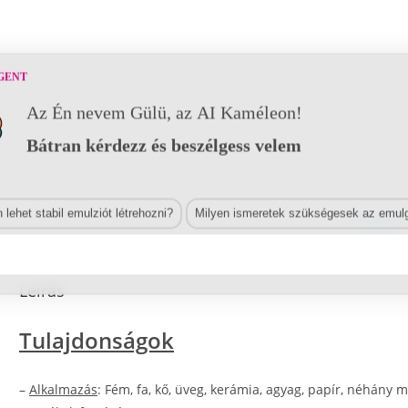
GENT
Az Én nevem Gülü, az AI Kaméleon!
Bátran kérdezz és beszélgess velem
lehet stabil emulziót létrehozni?
Milyen ismeretek szükségesek az emulg
LEÍRÁS
Leírás
Tulajdonságok
–
Alkalmazás
: Fém, fa, kő, üveg, kerámia, agyag, papír, néhány