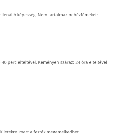
 ellenálló képesség, Nem tartalmaz nehézfémeket:
–40 perc elteltével, Keményen száraz: 24 óra elteltével
lületekre, mert a festék megemelkedhet.