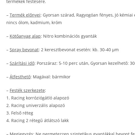
termékek festésére.
–
Termék előnyei
: Gyorsan szárad, Ragyogóan fényes, Jó kémiai
nincs ólom, kadmium, króm
–
Kötőanyag alap
: Nitro kombinációs gyanták
–
Spray bevonat
: 2 keresztbevonat esetén: kb. 30-40 μm
–
Szárítási idő
: Porszáraz: 5-10 perc után, Gyorsan kezelhető: 30
–
Átfesthető
: Magával: bármikor
–
Festék szerkezete
:
1. Racing korróziógátló alapozó
2. Racing univerzális alapozó
3. Felső réteg
4. Racing 2 rétegű átlátszó lakk
–
Megjegyzés
: Ne permetezzen szintetikus gyantákkal bevont fe