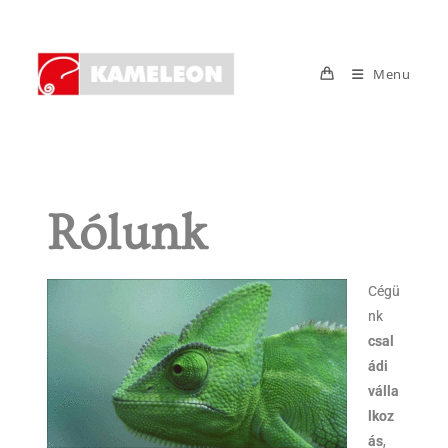
Menu
Rólunk
Cégü
nk
csal
ádi
válla
lkoz
ás
,