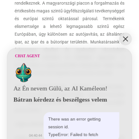
rendelkeznek. A magyarországi piacon a forgalmazás és
értékesítés magas szintű ügyfélszolgálati tevékenységgel
és európai szintű oktatással párosul. Termékeink
elismertsége a lehető legmagasabb szintű egész
Európában, úgy különösen az autójavítás, az általános
ipar, az ipar és a bútoripar területén. Munkatársaink is
folyamatos elméleti és gyakorlati oktatásban
CHAT AGENT
részesülnek külföldön és belföldön egyaránt. A
bemutatókon a legösszetettebb feladatokat oldják meg
elnyerve a közel 400 elégedett partnerünk tetszését.
Oktatási központunkban fényezési, felületkezelési,
Az Én nevem Gülü, az AI Kaméleon!
szórástechnikai, csiszolástechnikai, polírozás-technikai
Bátran kérdezz és beszélgess velem
és alkalmazástechnikai képzésben részesítjük
partnereinket.
There was an error getting
Cégünk elkötelezett a
környezetvédelem
mellett.
session id.
TypeError: Failed to fetch
04:40:44
Kérjük, hogy a weblap tanulmányozása során felmerülő