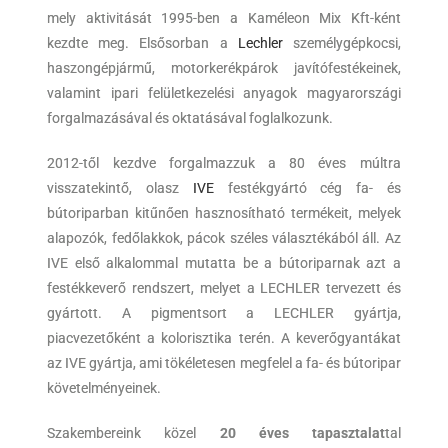
mely aktivitását 1995-ben a Kaméleon Mix Kft-ként
kezdte meg. Elsősorban a
Lechler
személygépkocsi,
haszongépjármű, motorkerékpárok javítófestékeinek,
valamint ipari felületkezelési anyagok magyarországi
forgalmazásával és oktatásával foglalkozunk.
2012-től kezdve forgalmazzuk a 80 éves múltra
visszatekintő, olasz
IVE
festékgyártó cég fa- és
bútoriparban kitűnően hasznosítható termékeit, melyek
alapozók, fedőlakkok, pácok széles választékából áll. Az
IVE első alkalommal mutatta be a bútoriparnak azt a
festékkeverő rendszert, melyet a LECHLER tervezett és
gyártott. A pigmentsort a LECHLER gyártja,
piacvezetőként a kolorisztika terén. A keverőgyantákat
az IVE gyártja, ami tökéletesen megfelel a fa- és bútoripar
követelményeinek.
Szakembereink közel
20 éves tapasztalat
tal