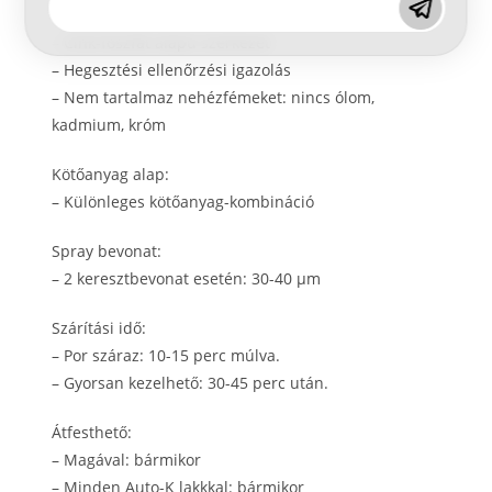
–
Cink-kromát-mentes
–
Cink-foszfát alapú szerkezet
–
Hegesztési ellenőrzési igazolás
–
Nem tartalmaz nehézfémeket: nincs ólom,
kadmium, króm
Kötőanyag alap:
–
Különleges kötőanyag-kombináció
Spray bevonat:
–
2 keresztbevonat esetén: 30-40 μm
Szárítási idő:
–
Por száraz: 10-15 perc múlva.
–
Gyorsan kezelhető: 30-45 perc után.
Átfesthető:
–
Magával: bármikor
–
Minden Auto-K lakkkal: bármikor