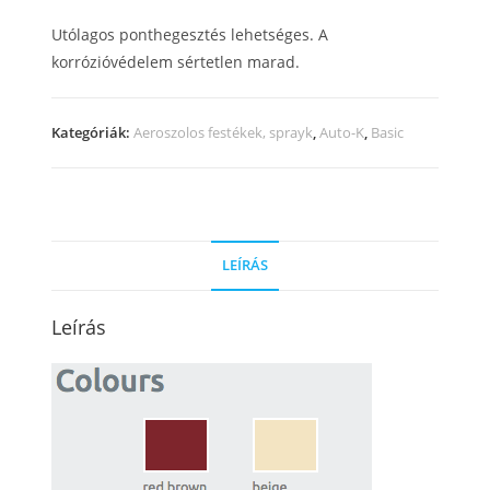
Utólagos ponthegesztés lehetséges.
A
korrózióvédelem sértetlen marad.
Kategóriák:
Aeroszolos festékek, sprayk
,
Auto-K
,
Basic
LEÍRÁS
Leírás