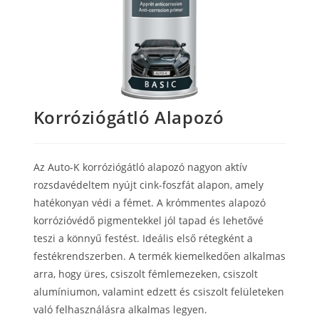
Korróziógátló Alapozó
Az Auto-K korróziógátló alapozó nagyon aktív
rozsdavédeltem nyújt cink-foszfát alapon, amely
hatékonyan védi a fémet.
A krómmentes alapozó
korrózióvédő pigmentekkel jól tapad és lehetővé
teszi a könnyű festést.
Ideális első rétegként a
festékrendszerben. A termék kiemelkedően alkalmas
arra, hogy üres, csiszolt fémlemezeken, csiszolt
alumíniumon, valamint edzett és csiszolt felületeken
való felhasználásra alkalmas legyen.