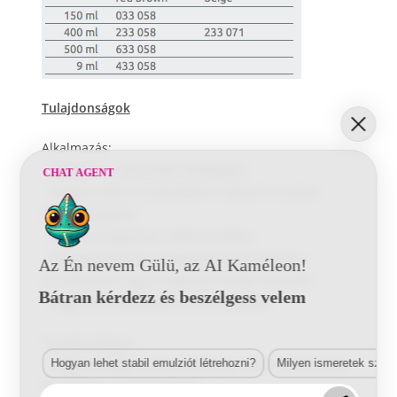
Tulajdonságok
Alkalmazás:
–
Alapozás a letisztított felületeken
CHAT AGENT
–
Nagyon aktív rozsdavédelmi alapozó csupasz
fémfelületekhez
–
Alapozó hegesztett alkatrészekhez
–
Megakadályozza a hegesztési fröccsenést a
Az Én nevem Gülü, az AI Kaméleon!
munkadarab vagy a hegesztő fúvóka felületén
Bátran kérdezz és beszélgess velem
–
Hegesztő alapozóként is használható
Termék előnyei:
–
Nagyon magas korrózióállóság, cink és alumínium
Hogyan lehet stabil emulziót létrehozni?
Milyen ismeretek szük
felületeken is használható