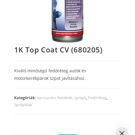
1K Top Coat CV (680205)
Kiváló minőségű fedőréteg autók és
motorkerékpárok szpot javításához.
Kategóriák:
Aeroszolos festékek, sprayk
,
Fedőréteg
,
SprayMax