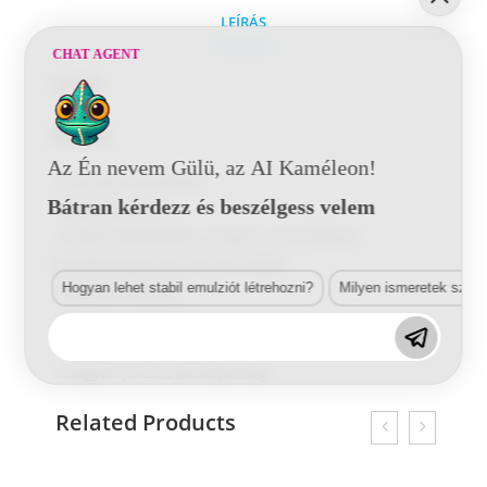
LEÍRÁS
CHAT AGENT
Leírás
Előnyök
Az Én nevem Gülü, az AI Kaméleon!
–
Könnyen kezelhető
Bátran kérdezz és beszélgess velem
–
Magas hozam
–
Kiváló lefedettség a magas, nem illékony
anyagtartalomnak köszönhetően
Hogyan lehet stabil emulziót létrehozni?
Milyen ismeretek szük
–
Gyorsan szárad
–
Nagyon jó áramlás
–
Magasfényű
–
Nagyon jó csiszoló képesség
Related Products