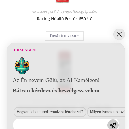
Aeroszolos festékek, sprayk
,
Racing
,
Speciális
Racing Hőálló Festék 650 ° C
Tovább olvasom
CHAT AGENT
Az Én nevem Gülü, az AI Kaméleon!
Bátran kérdezz és beszélgess velem
Aeroszolos festékek, sprayk
,
Racing
,
Speciális
Racing Korróziógátló Alapozó – 400ml (288 058)
Hogyan lehet stabil emulziót létrehozni?
Milyen ismeretek szük
Tovább olvasom