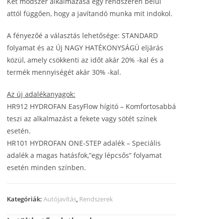
Két módszer alkalmazása egy rendszeren belül
attól függően, hogy a javítandó munka mit indokol.
A fényezőé a választás lehetősége: STANDARD
folyamat és az Új NAGY HATÉKONYSÁGÚ eljárás
közül, amely csökkenti az időt akár 20% -kal és a
termék mennyiségét akár 30% -kal.
Az új adalékanyagok:
HR912 HYDROFAN EasyFlow hígitó – Komfortosabbá
teszi az alkalmazást a fekete vagy sötét színek
esetén.
HR101 HYDROFAN ONE-STEP adalék – Speciális
adalék a magas hatásfok,”egy lépcsős” folyamat
esetén minden színben.
Kategóriák:
Autójavítás
,
Rendszerek