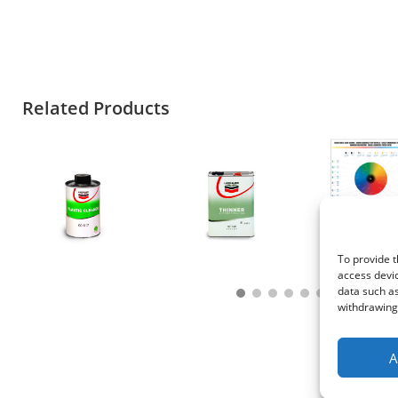
Related Products
To provide t
access devic
data such as
withdrawing 
A
© 2021 Kaméleon Hungary Kft. Minden jog fenntartva. All rights reserved.