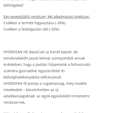
költségeket!
Egy egyedülálló rendszer, két alkalmazási módszer:
Csökken a termék fogyasztása (-30%)
Csökken a feldolgozási idő (-20%)
HYDROFAN HE BaseCoat új külsőt kapott, de
mindenekelőtt javult kémiai szempontból annak
érdekében, hogy a javítási folyamatok a felhasználó
számára gyorsabbá, egyszerűbbé és
költséghatékonyabbá válhassanak.
HYDROFAN fő pontja a rugalmasság, mely tovább
növekedett – köszönhetően az új
adalékanyagoknak: az egyik egyedülálló tintometric
rendszernek.