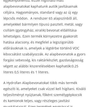
egykomponensű, vízzel hígítható matt
alapbevonatokat kaphatunk autók javításainak
céljára. Hagyományos, standard vagy az új egy
lépcsős módon. A rendszer 65 alapszínből áll,
amelyekkel bármilyen típusú pasztell, metál, vagy
csillám (gyöngyház, xiralik) bevonat előállítása
lehetséges. Ezen termék környezetre gyakorolt
hatása alacsony, és megfelel a legszigorúbb
előírásoknak is, amelyek a légtérbe történő VOC
kibocsátást szabályozzák. Az alapbevonatok a gyors
forgási sebesség, kis raktárkészlet, gazdaságosság
végett az alábbi kiszerelésekben kaphatók:0.25
literes 0,5 literes és 1 literes.
A Hydrofan Alapbevonatokat több más termék
egészíti ki, amelyeket csak vízzel kell hígítani. Kiváló
teljesítményt nyújtanak, főként személygépkocsik
és kamionok teljes, vagy részleges javítási
munkálatainál. Ezen termékek egymással is