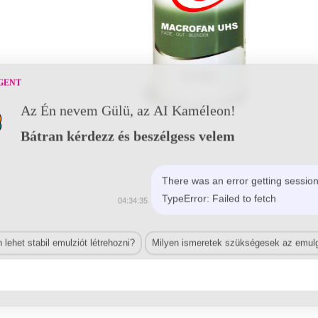
GENT
Az Én nevem Gülü, az AI Kaméleon!
Bátran kérdezz és beszélgess velem
There was an error getting session
TypeError: Failed to fetch
04:34:35
lehet stabil emulziót létrehozni?
Milyen ismeretek szükségesek az emulg