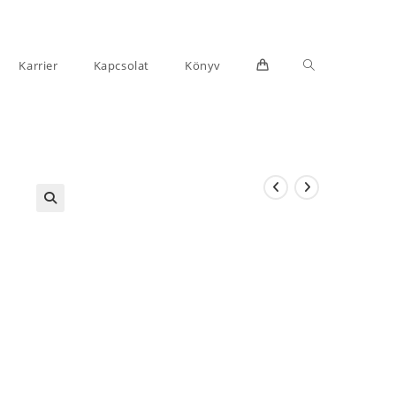
Toggle
Karrier
Kapcsolat
Könyv
website
search