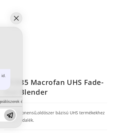
 id.
MC885 Macrofan UHS Fade-
Out Blender
eálószerek és diszpergálószerek terén?
Kétkomponensű,oldószer bázisú UHS termékekhez
„elfújó” adalék.