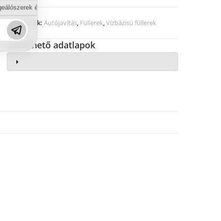
eálószerek és diszpergálószerek terén?
Kategóriák:
Autójavítás
,
Füllerek
,
Vízbázisú füllerek
Letölthető adatlapok