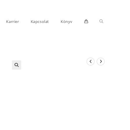
Toggle
Karrier
Kapcsolat
Könyv
website
search