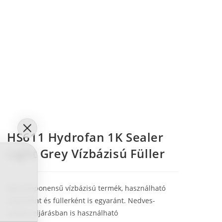
HS611 Hydrofan 1K Sealer
Light Grey Vízbázisú Füller
Egy komponensű vízbázisú termék, használható
sealerként és füllerként is egyaránt. Nedves-
nedves eljárásban is használható