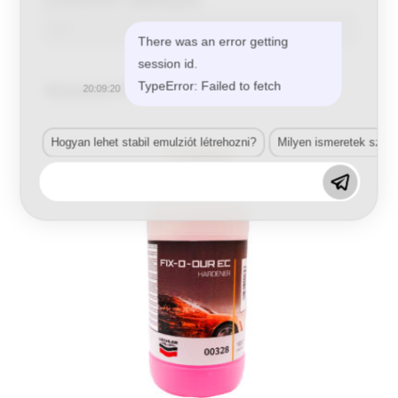
There was an error getting
session id.
Related Products
TypeError: Failed to fetch
20:09:20
Hogyan lehet stabil emulziót létrehozni?
Milyen ismeretek szük