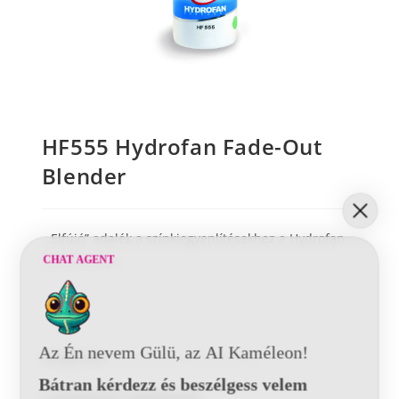
HF555 Hydrofan Fade-Out
Blender
„Elfújó” adalék a színkiegyenlítésekhez a Hydrofan
rendszerben.
CHAT AGENT
Az Én nevem Gülü, az AI Kaméleon!
Kategóriák:
Autójavítás
,
Egyéb termékek
Bátran kérdezz és beszélgess velem
Letölthető adatlapok