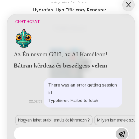
Autójavítás
,
Rendszerek
Hydrofan High Efficiency Rendszer
CHAT AGENT
Tovább olvasom
Az Én nevem Gülü, az AI Kaméleon!
Bátran kérdezz és beszélgess velem
There was an error getting session
id.
Autójavítás
,
Rendszerek
TypeError: Failed to fetch
22:02:59
Hydrofan rendszer
Hogyan lehet stabil emulziót létrehozni?
Milyen ismeretek szük
Tovább olvasom