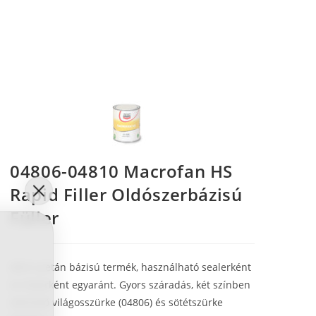
04806-04810 Macrofan HS
Rapid Filler Oldószerbázisú
Füller
Akril-uretán bázisú termék, használható sealerként
és füllerként egyaránt. Gyors száradás, két színben
elérhető világosszürke (04806) és sötétszürke