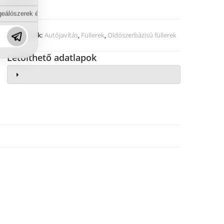
(04810).
eálószerek és diszpergálószerek terén?
Kategóriák:
Autójavítás
,
Füllerek
,
Oldószerbázisú füllerek
Letölthető adatlapok