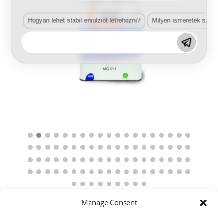
Hogyan lehet stabil emulziót létrehozni?
Milyen ismeretek szük
Manage Consent