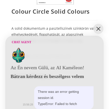
Colour Circle Solid Colours
A solid dokumentum a pasztellszínek színkörön való
elhelyezkedését, flopphatását, az alapszínek
fedőképességét, és tisztaságát mutatja meg.
CHAT AGENT
Kategóriák:
Autójavítás
,
Szín Referenciák
Az Én nevem Gülü, az AI Kaméleon!
Related Products
Bátran kérdezz és beszélgess velem
There was an error getting
session id.
TypeError: Failed to fetch
15:56:28