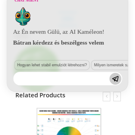
CHAT AGENT
LEÍRÁS
Az Én nevem Gülü, az AI Kaméleon!
Leírás
Bátran kérdezz és beszélgess velem
Hogyan lehet stabil emulziót létrehozni?
Milyen ismeretek szük
Related Products