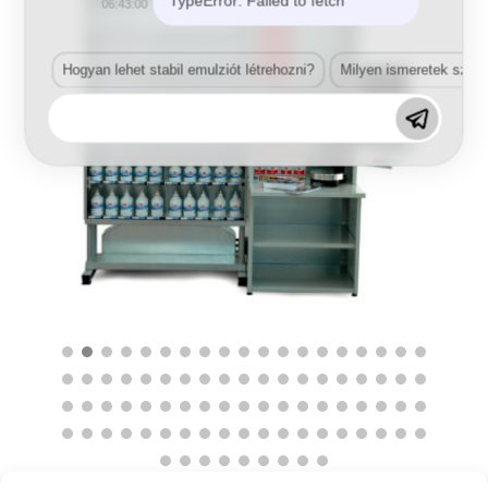
TypeError: Failed to fetch
06:43:00
Hogyan lehet stabil emulziót létrehozni?
Milyen ismeretek szük