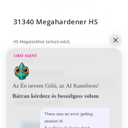
31340 Megahardener HS
HS Megalackhoz tartozó edző.
CHAT AGENT
Kategóriák:
Autójavítás
,
Edzők
,
További edzők
Letölthető adatlapok
Az Én nevem Gülü, az AI Kaméleon!
Bátran kérdezz és beszélgess velem
Related Products
There was an error getting
session id.