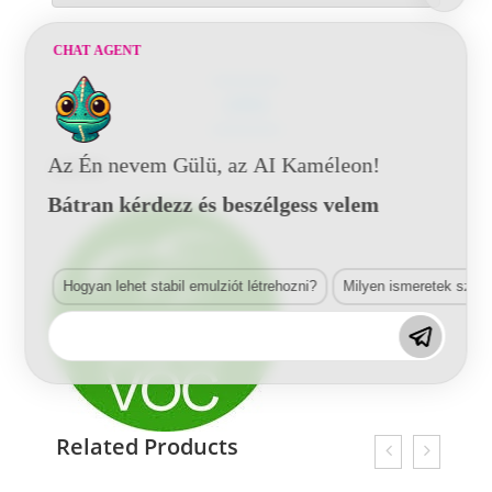
CHAT AGENT
LEÍRÁS
Az Én nevem Gülü, az AI Kaméleon!
Leírás
Bátran kérdezz és beszélgess velem
Hogyan lehet stabil emulziót létrehozni?
Milyen ismeretek szük
Related Products