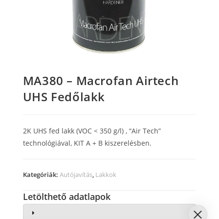
MA380 – Macrofan Airtech
UHS Fedőlakk
2K UHS fed lakk (VOC < 350 g/l) , “Air Tech”
technológiával, KIT A + B kiszerelésben.
Kategóriák:
Autójavítás
,
Lakkok
Letölthető adatlapok