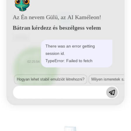
Az Én nevem Gülü, az AI Kaméleon!
LEÍRÁS
Bátran kérdezz és beszélgess velem
Leírás
There was an error getting
session id.
TypeError: Failed to fetch
02:25:54
Hogyan lehet stabil emulziót létrehozni?
Milyen ismeretek szük
Related Products