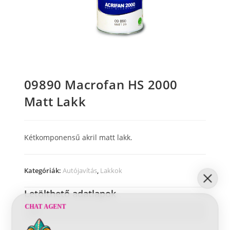
09890 Macrofan HS 2000
Matt Lakk
Kétkomponensű akril matt lakk.
Kategóriák:
Autójavítás
,
Lakkok
Letölthető adatlapok
CHAT AGENT