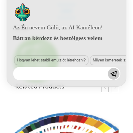
LEÍRÁS
Az Én nevem Gülü, az AI Kaméleon!
Leírás
Bátran kérdezz és beszélgess velem
Hogyan lehet stabil emulziót létrehozni?
Milyen ismeretek szük
Related Products