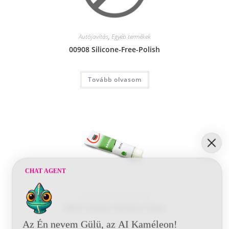
Autójavítás
,
Egyéb termékek
00908 Silicone-Free-Polish
Tovább olvasom
CHAT AGENT
Autójavítás
,
Egyéb termékek
00915 Sander Abrasive Paste
Az Én nevem Gülü, az AI Kaméleon!