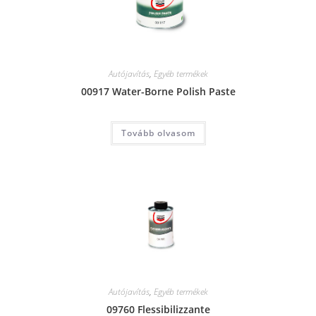
Autójavítás
,
Egyéb termékek
00917 Water-Borne Polish Paste
Tovább olvasom
Autójavítás
,
Egyéb termékek
09760 Flessibilizzante