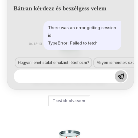
Tovább olvasom
Bátran kérdezz és beszélgess velem
There was an error getting session
id.
TypeError: Failed to fetch
04:13:13
Hogyan lehet stabil emulziót létrehozni?
Milyen ismeretek szük
Autójavítás
,
Egyéb termékek
00916 Water-Borne Mordant Paste
Tovább olvasom