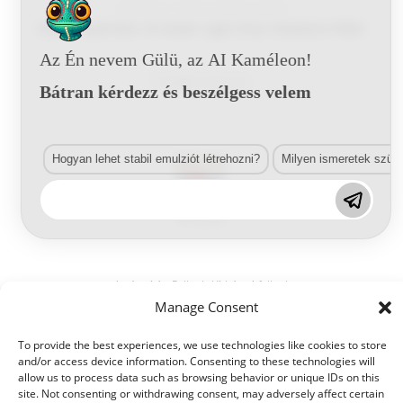
Autójavítás
,
Füllerek
,
Vízbázisú füllerek
HS611 Hydrofan 1K Sealer Light Grey Vízbázisú Füller
Az Én nevem Gülü, az AI Kaméleon!
Tovább olvasom
Bátran kérdezz és beszélgess velem
Hogyan lehet stabil emulziót létrehozni?
Milyen ismeretek szük
Autójavítás
,
Füllerek
,
Vízbázisú füllerek
Manage Consent
HS627 Hydrofan 2K Filler Light Grey Vízbázisú Füller
To provide the best experiences, we use technologies like cookies to store
Tovább olvasom
and/or access device information. Consenting to these technologies will
allow us to process data such as browsing behavior or unique IDs on this
site. Not consenting or withdrawing consent, may adversely affect certain