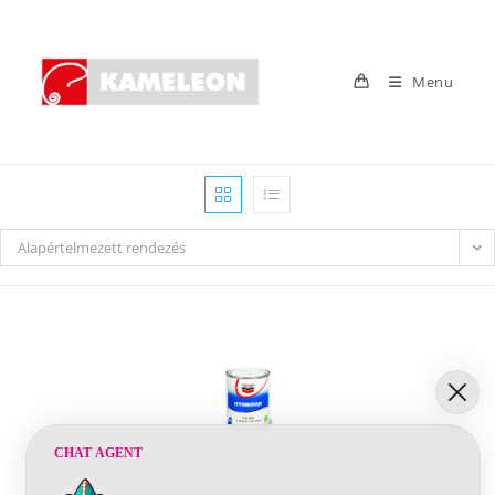
Skip
to
content
Menu
Alapértelmezett rendezés
CHAT AGENT