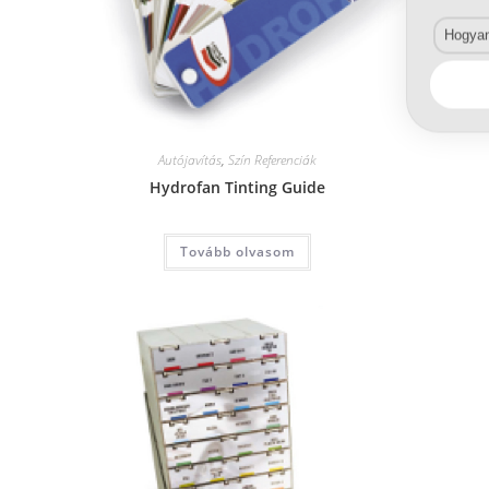
Hogyan 
Autójavítás
,
Szín Referenciák
Hydrofan Tinting Guide
Tovább olvasom