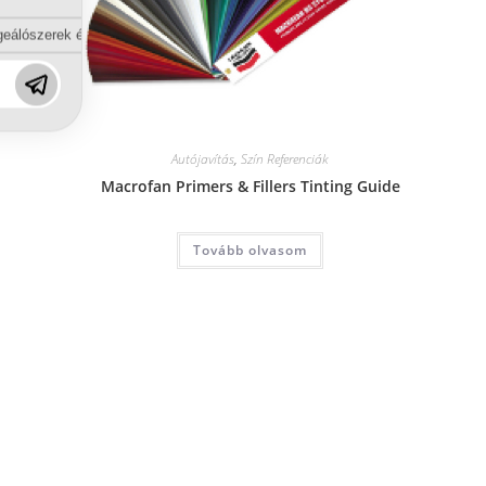
eálószerek és diszpergálószerek terén?
Autójavítás
,
Szín Referenciák
Macrofan Primers & Fillers Tinting Guide
Tovább olvasom