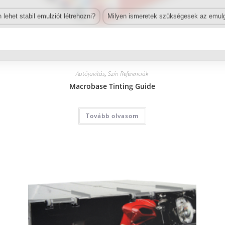
lehet stabil emulziót létrehozni?
Milyen ismeretek szükségesek az emulg
Autójavítás
,
Szín Referenciák
Macrobase Tinting Guide
Tovább olvasom