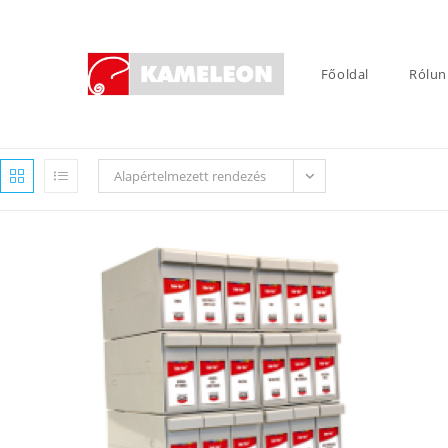
Skip
to
content
Főoldal
Rólun
Alapértelmezett rendezés