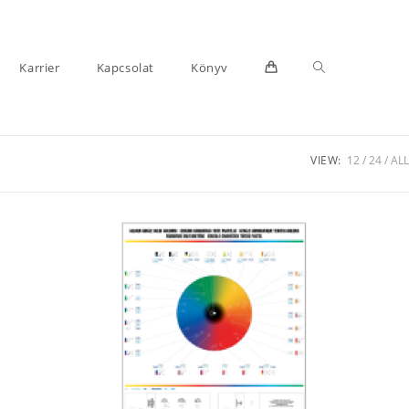
Toggle
Karrier
Kapcsolat
Könyv
VIEW:
12
24
ALL
website
search