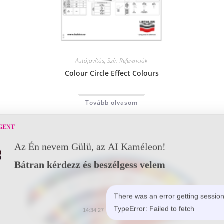
Autójavítás
,
Szín Referenciák
Colour Circle Effect Colours
Tovább olvasom
GENT
Az Én nevem Gülü, az AI Kaméleon!
Bátran kérdezz és beszélgess velem
There was an error getting session
TypeError: Failed to fetch
14:34:27