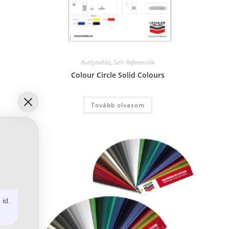
Autójavítás
,
Szín Referenciák
Colour Circle Solid Colours
Tovább olvasom
 id.