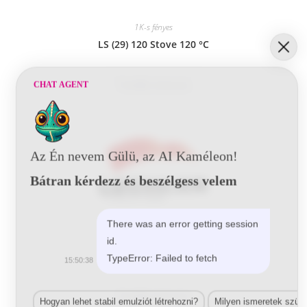
1K-s fényes
LS (29) 120 Stove 120 °C
Tovább olvasom
CHAT AGENT
Az Én nevem Gülü, az AI Kaméleon!
Bátran kérdezz és beszélgess velem
There was an error getting session
1K-s fényes
id.
LS (29) 125 Isorubber
TypeError: Failed to fetch
15:50:38
Tovább olvasom
Hogyan lehet stabil emulziót létrehozni?
Milyen ismeretek szük