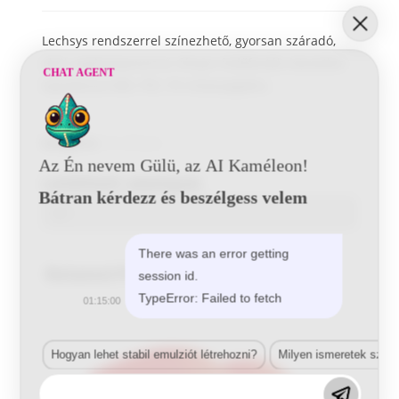
Lechsys rendszerrel színezhető, gyorsan száradó,
akril, egykomponensű, fényes fedőfesték, közvetlen
CHAT AGENT
tapadással ABS, PVC, PS műanyagokra.
Kategória:
1K-s fényes
Az Én nevem Gülü, az AI Kaméleon!
Letölthető adatlapok
Bátran kérdezz és beszélgess velem
There was an error getting
Related Products
session id.
TypeError: Failed to fetch
01:15:00
Hogyan lehet stabil emulziót létrehozni?
Milyen ismeretek szük