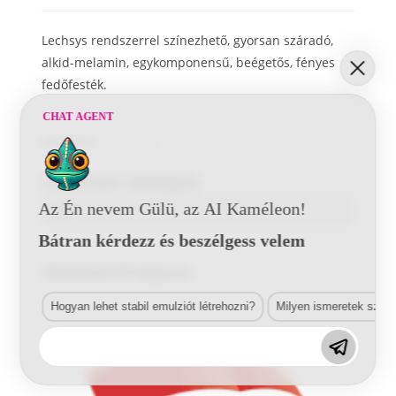
Lechsys rendszerrel színezhető, gyorsan száradó,
alkid-melamin, egykomponensű, beégetős, fényes
fedőfesték.
CHAT AGENT
Kategória:
1K-s fényes
Letölthető adatlapok
Az Én nevem Gülü, az AI Kaméleon!
Bátran kérdezz és beszélgess velem
Related Products
Hogyan lehet stabil emulziót létrehozni?
Milyen ismeretek szük