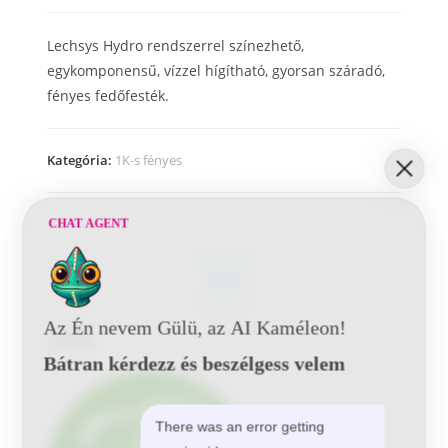
Lechsys Hydro rendszerrel színezhető,
egykomponensű, vízzel hígítható, gyorsan száradó,
fényes fedőfesték.
Kategória:
1K-s fényes
CHAT AGENT
LEÍRÁS
Az Én nevem Gülü, az AI Kaméleon!
Leírás
Bátran kérdezz és beszélgess velem
There was an error getting