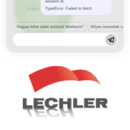
session id.
TypeError: Failed to fetch
12:24:27
Hogyan lehet stabil emulziót létrehozni?
Milyen ismeretek szük
Related Products