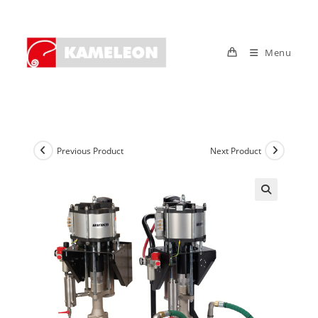
Skip
to
content
Menu
Previous Product
Next Product