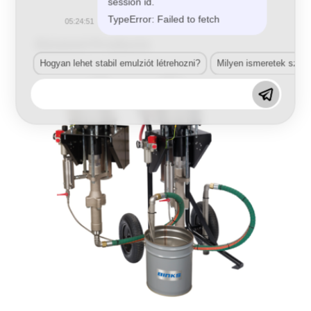
session id.
TypeError: Failed to fetch
05:24:51
Related Products
Hogyan lehet stabil emulziót létrehozni?
Milyen ismeretek szük