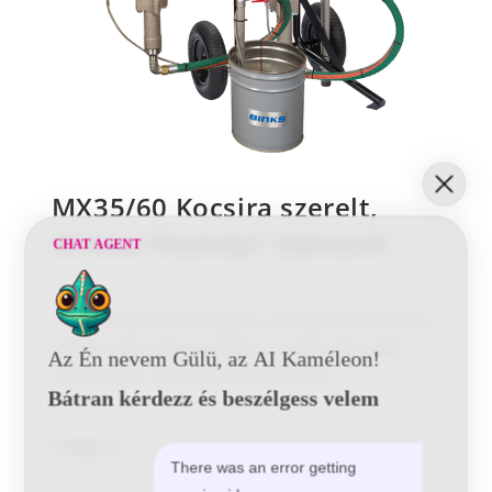
MX35/60 Kocsira szerelt,
Airless Pisztoly* Szénacél
CHAT AGENT
A magasnyomású pumpákra 5 év garancia érvényes.
A Binks halk magasnyomású pumpák választéka
Az Én nevem Gülü, az AI Kaméleon!
minden Ipari szereplőt ki tud elégíteni.
Bátran kérdezz és beszélgess velem
Kategória:
Magasnyomású pumpa konfigurációk
There was an error getting
Airless/AAA pisztolyokkal