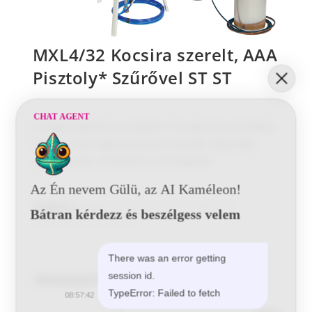
MXL4/32 Kocsira szerelt, AAA
Pisztoly* Szűrővel ST ST
CHAT AGENT
A magasnyomású pumpákra 5 év garancia érvényes.
A Binks halk magasnyomású pumpák választéka
minden Ipari szereplőt ki tud elégíteni.
Az Én nevem Gülü, az AI Kaméleon!
Kategória:
Magasnyomású pumpa konfigurációk
Bátran kérdezz és beszélgess velem
Airless/AAA pisztolyokkal
There was an error getting
session id.
Related Products
TypeError: Failed to fetch
08:57:42