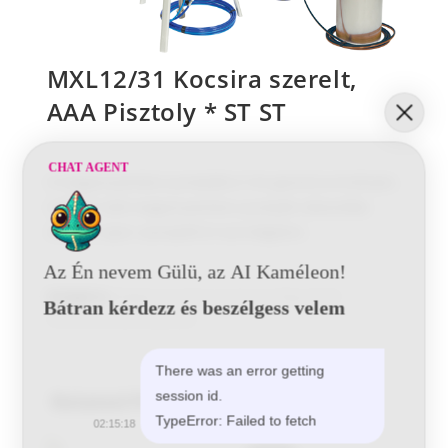
MXL12/31 Kocsira szerelt,
AAA Pisztoly * ST ST
CHAT AGENT
A magasnyomású pumpákra 5 év garancia érvényes.
A Binks halk magasnyomású pumpák választéka
minden Ipari szereplőt ki tud elégíteni.
Az Én nevem Gülü, az AI Kaméleon!
Kategória:
Magasnyomású pumpa konfigurációk
Bátran kérdezz és beszélgess velem
Airless/AAA pisztolyokkal
There was an error getting
session id.
Related Products
TypeError: Failed to fetch
02:15:18