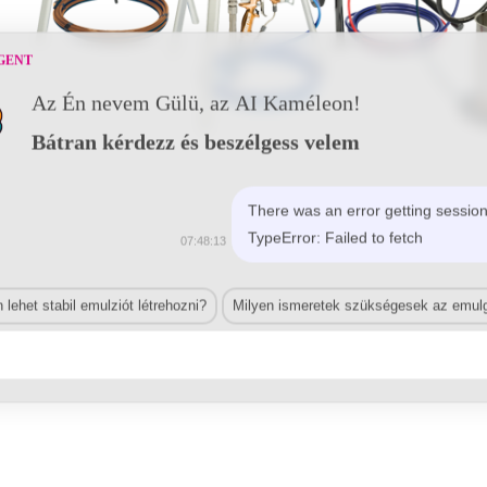
GENT
Az Én nevem Gülü, az AI Kaméleon!
Bátran kérdezz és beszélgess velem
There was an error getting session
TypeError: Failed to fetch
07:48:13
lehet stabil emulziót létrehozni?
Milyen ismeretek szükségesek az emulg