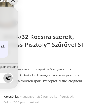
MXL4/32 Kocsira szerelt,
Airless Pisztoly* Szűrővel ST
 id.
ST
eálószerek és diszpergálószerek terén?
A magasnyomású pumpákra 5 év garancia
érvényes. A Binks halk magasnyomású pumpák
választéka minden Ipari szereplőt ki tud elégíteni.
Kategória:
Magasnyomású pumpa konfigurációk
Airless/AAA pisztolyokkal