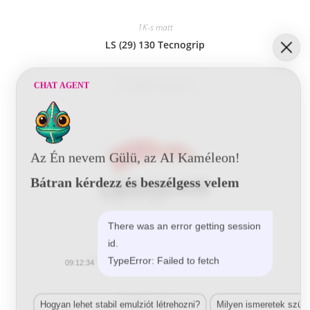
1K-s matt
LS (29) 130 Tecnogrip
Tovább olvasom
CHAT AGENT
Az Én nevem Gülü, az AI Kaméleon!
Bátran kérdezz és beszélgess velem
There was an error getting session
1K-s matt
id.
LS (29) 131 Tecnogrip Metal
TypeError: Failed to fetch
09:12:34
Tovább olvasom
Hogyan lehet stabil emulziót létrehozni?
Milyen ismeretek szük