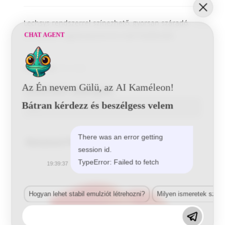
Lechsys rendszerrel színezhető, gyorsan száradó,
szintetikus, egykomponensű matt fedőfesték.
CHAT AGENT
Kategória:
1K-s matt
Az Én nevem Gülü, az AI Kaméleon!
Letölthető adatlapok
Bátran kérdezz és beszélgess velem
There was an error getting
Related Products
session id.
TypeError: Failed to fetch
19:39:37
Hogyan lehet stabil emulziót létrehozni?
Milyen ismeretek szük