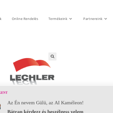
k
Online Rendelés
Termékeink
Partnereink
GENT
Az Én nevem Gülü, az AI Kaméleon!
Bátran kérdezz és beszélgess velem