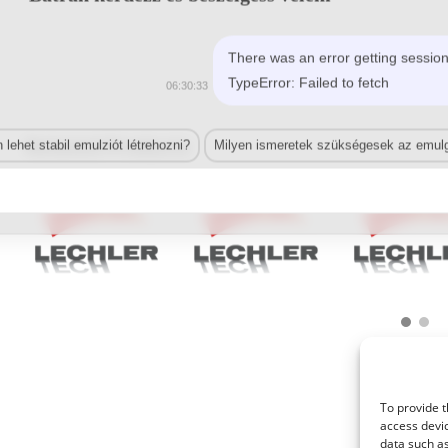
There was an error getting session
TypeError: Failed to fetch
06:30:33
Related Products
lehet stabil emulziót létrehozni?
Milyen ismeretek szükségesek az emulg
To provide t
access devic
© 2021 Kaméleon Hungary Kft. Minden jog fenntartva. All rights reserved.
data such as