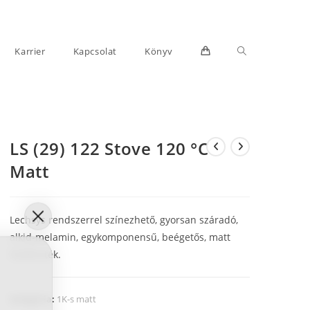
Toggle
Karrier
Kapcsolat
Könyv
LS (29) 122 Stove 120 °C
website
Matt
Lechsys rendszerrel színezhető, gyorsan száradó,
alkid-melamin, egykomponensű, beégetős, matt
fedőfesték.
search
Kategória:
1K-s matt