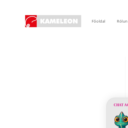
Skip
to
content
Főoldal
Rólun
CHAT A