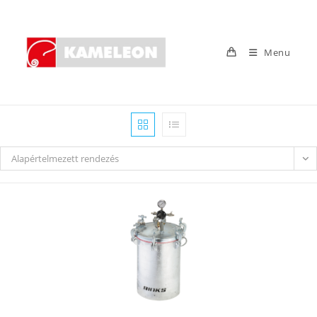
Skip
to
content
Menu
Alapértelmezett rendezés