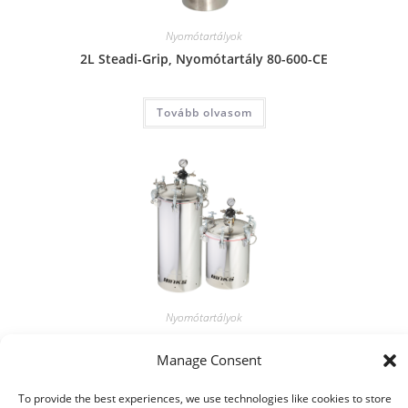
Nyomótartályok
2L Steadi-Grip, Nyomótartály 80-600-CE
Tovább olvasom
Nyomótartályok
40L/11.8 gal Tartály (st st) 183S-1010-CE
Manage Consent
Tovább olvasom
To provide the best experiences, we use technologies like cookies to store