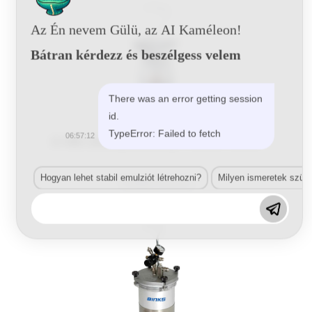
Az Én nevem Gülü, az AI Kaméleon!
Bátran kérdezz és beszélgess velem
There was an error getting session
id.
Nyomótartályok
TypeError: Failed to fetch
06:57:12
2L KBII, (Alu) Nyomótartály Tömlővel KB-622
Hogyan lehet stabil emulziót létrehozni?
Milyen ismeretek szük
Tovább olvasom