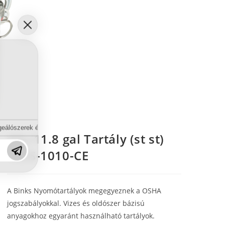
eálószerek és diszpergálószerek terén?
40L/11.8 gal Tartály (st st)
183S-1010-CE
A Binks Nyomótartályok megegyeznek a OSHA
jogszabályokkal. Vizes és oldószer bázisú
anyagokhoz egyaránt használható tartályok.