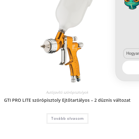
Hogyan 
Autójavító szórópisztolyok
GTI PRO LITE szórópisztoly Ejtőtartályos – 2 düznis változat
Tovább olvasom