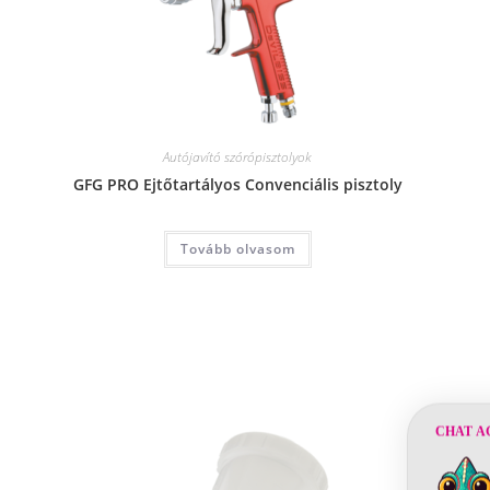
Autójavító szórópisztolyok
GFG PRO Ejtőtartályos Convenciális pisztoly
Tovább olvasom
CHAT A