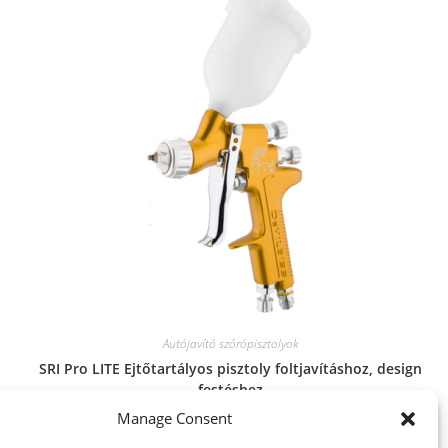
Autójavító szórópisztolyok
SRI Pro LITE Ejtőtartályos pisztoly foltjavításhoz, design
festéshez
Manage Consent