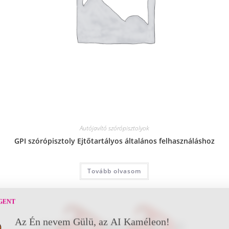
Autójavító szórópisztolyok
GPI szórópisztoly Ejtőtartályos általános felhasználáshoz
Tovább olvasom
GENT
Az Én nevem Gülü, az AI Kaméleon!