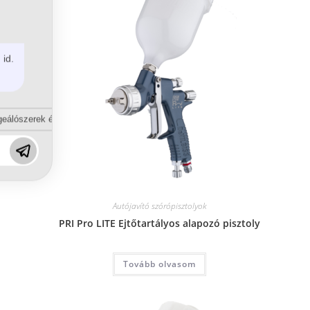
 id.
eálószerek és diszpergálószerek terén?
Autójavító szórópisztolyok
PRI Pro LITE Ejtőtartályos alapozó pisztoly
Tovább olvasom