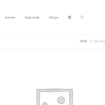
Toggle
Karrier
Kapcsolat
Könyv
VIEW:
12
24
ALL
website
search