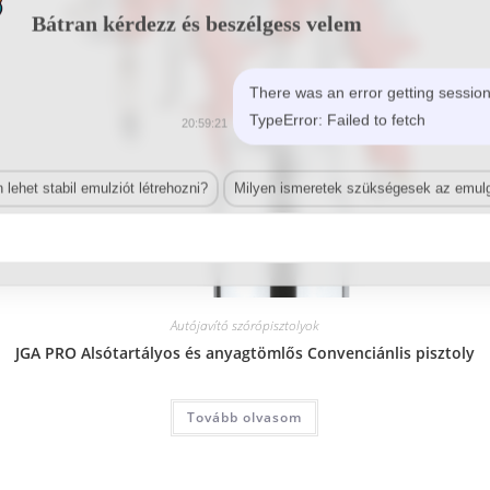
Bátran kérdezz és beszélgess velem
There was an error getting session
TypeError: Failed to fetch
20:59:21
lehet stabil emulziót létrehozni?
Milyen ismeretek szükségesek az emulg
Autójavító szórópisztolyok
JGA PRO Alsótartályos és anyagtömlős Convenciánlis pisztoly
Tovább olvasom