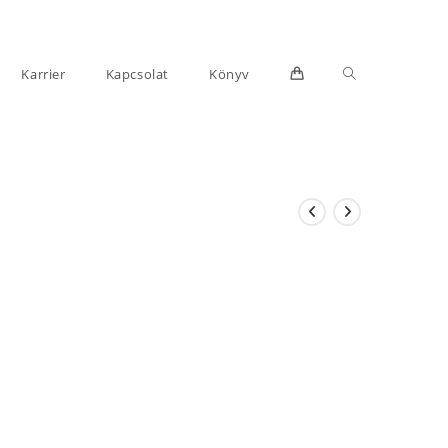
Toggle
Karrier
Kapcsolat
Könyv
website
search