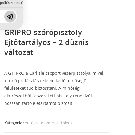
eálószerek és diszpergálószerek terén?
GRIPRO szórópisztoly
Ejtőtartályos – 2 düznis
változat
A GTI PRO a Carlisle csoport vezérpisztolya, mivel
kitünő porlásztása kiemelkedő minőségű
felületeket tud biztosítani. A minőségi
alatrészekből összerakott pisztoly rendkívűl
hosszan tartó életartamot biztosít.
Kategória:
Autójavító szórópisztolyok