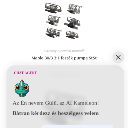
Alacsony nyomású pumpák
Maple 30/3 3:1 festék pumpa StSt
CHAT AGENT
Tovább olvasom
Az Én nevem Gülü, az AI Kaméleon!
Bátran kérdezz és beszélgess velem