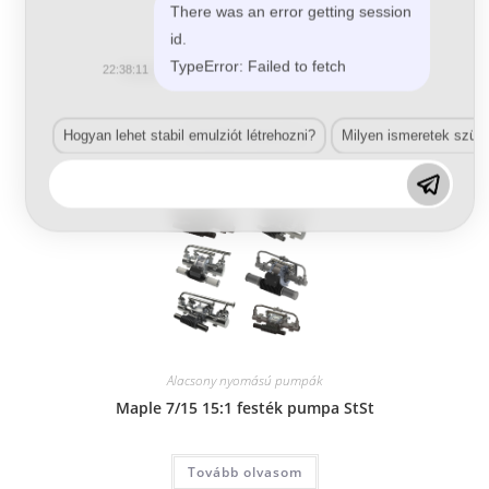
There was an error getting session
id.
Alacsony nyomású pumpák
TypeError: Failed to fetch
Maple 60/3 3:1 festék pumpa StSt
22:38:11
Tovább olvasom
Hogyan lehet stabil emulziót létrehozni?
Milyen ismeretek szük
Alacsony nyomású pumpák
Maple 7/15 15:1 festék pumpa StSt
Tovább olvasom