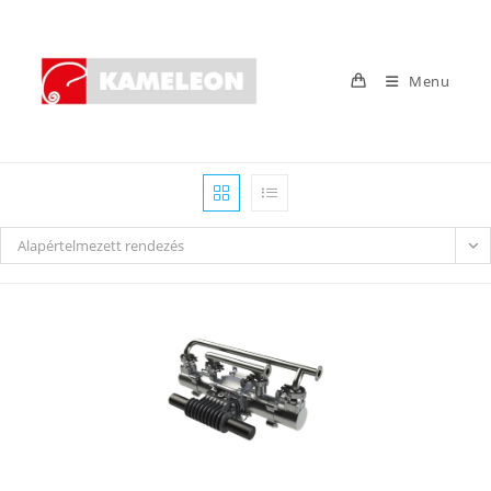
Skip
to
content
Menu
Alapértelmezett rendezés