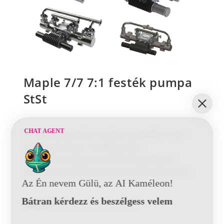
Maple 7/7 7:1 festék pumpa
StSt
CHAT AGENT
Az alacsony nyomású rendszer pumpákra 5 éves
garancia érvényes. Levegőnyomású
horizontális,dugatyús pumpák kifejezetten az
Automotív és az általános iparra lettek kifejlesztve.
Az Én nevem Gülü, az AI Kaméleon!
Bátran kérdezz és beszélgess velem
Kategória:
Alacsony nyomású pumpák