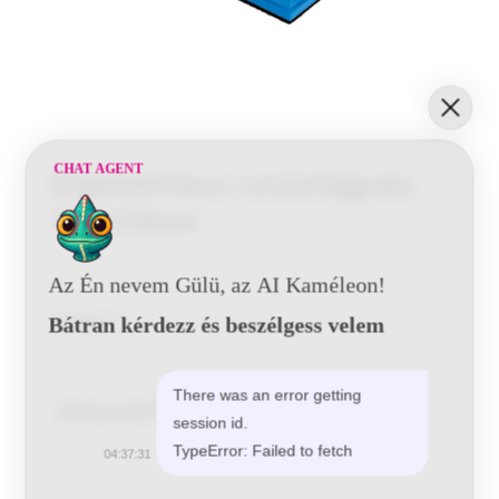
CHAT AGENT
Ergonómikus csiszológyalu
70x125mm
Az Én nevem Gülü, az AI Kaméleon!
Kategória:
Kézi Csiszoló Stekli
Bátran kérdezz és beszélgess velem
There was an error getting
Related Products
session id.
TypeError: Failed to fetch
04:37:31