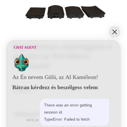
Ergonómikus csiszológyalu 4
CHAT AGENT
adaptorral 70x198mm,
multilyukú
Az Én nevem Gülü, az AI Kaméleon!
Bátran kérdezz és beszélgess velem
Kategória:
Kézi Csiszoló Stekli
There was an error getting
session id.
Related Products
TypeError: Failed to fetch
04:31:14